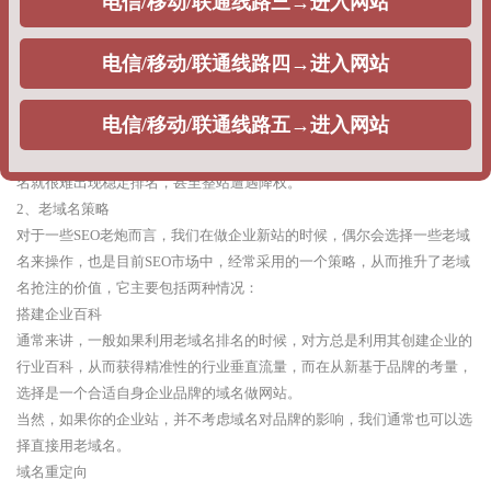
情况，主要包括：
单词快排：通常是按天计费，一个词多少钱，一般在5块钱左右。
整站权重：利用快排策略，刷企业网站的整站指数排名，提升整站关键词
排名，出权重，一般不同公司根据获得权重不同，给出的报价不同。
优点：根据企业排名的时效性需求，可以在相对较短的时间周期出排名。
缺点：由于采用的优化策略问题，每当搜索引擎算法调整的时候，网站排
名就很难出现稳定排名，甚至整站遭遇降权。
2、老域名策略
对于一些SEO老炮而言，我们在做企业新站的时候，偶尔会选择一些老域
名来操作，也是目前SEO市场中，经常采用的一个策略，从而推升了老域
名抢注的价值，它主要包括两种情况：
搭建企业百科
通常来讲，一般如果利用老域名排名的时候，对方总是利用其创建企业的
行业百科，从而获得精准性的行业垂直流量，而在从新基于品牌的考量，
选择是一个合适自身企业品牌的域名做网站。
当然，如果你的企业站，并不考虑域名对品牌的影响，我们通常也可以选
择直接用老域名。
域名重定向