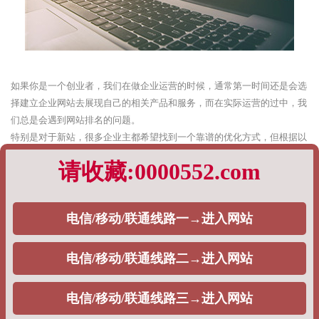
如果你是一个创业者，我们在做企业运营的时候，通常第一时间还是会选
择建立企业网站去展现自己的相关产品和服务，而在实际运营的过中，我
们总是会遇到网站排名的问题。
特别是对于新站，很多企业主都希望找到一个靠谱的优化方式，但根据以
往的实际运营策略，有的时候我们真的很难给出统一的标准答案，这一切
都完全基于企业主的需求。
根据以往企业网站排名优化的经验，PageAdmin专业建站团队，将通过如
下内容阐述：
1、快速排名
对于一些刚入SEO行业的企业主而言，对方实际上是不清楚快速排名策略
与SEO之间的关系是什么，通常而言，从目前来看，目前市面上大量的
SEO公司都会选择这个策略，去给自己的用户做排名，一般分为如下两种
情况，主要包括：
单词快排：通常是按天计费，一个词多少钱，一般在5块钱左右。