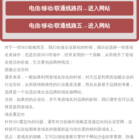
整站权重：利用快排策略，刷企业网站的整站指数排名，提升整站关键词
排名，出权重，一般不同公司根据获得权重不同，给出的报价不同。
优点：根据企业排名的时效性需求，可以在相对较短的时间周期出排名。
缺点：由于采用的优化策略问题，每当搜索引擎算法调整的时候，网站排
名就很难出现稳定排名，甚至整站遭遇降权。
2、老域名策略
对于一些SEO老炮而言，我们在做企业新站的时候，偶尔会选择一些老域
名来操作，也是目前SEO市场中，经常采用的一个策略，从而推升了老域
名抢注的价值，它主要包括两种情况：
搭建企业百科
通常来讲，一般如果利用老域名排名的时候，对方总是利用其创建企业的
行业百科，从而获得精准性的行业垂直流量，而在从新基于品牌的考量，
选择是一个合适自身企业品牌的域名做网站。
当然，如果你的企业站，并不考虑域名对品牌的影响，我们通常也可以选
择直接用老域名。
域名重定向
针对301重定向的问题，通常对方的操作策略是直接定向到企业官网，这
样就可以在短期将老域名的搜索权益与信任度转移到新域名上。
优点：老域名的策略，它可以缩短搜索引擎对于网站沙盒的审查期，快速