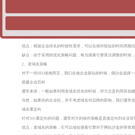
1、快速排名
对于一些刚入SEO行业的企业主而言，对方实际上是不清楚快速排
下两种情况，主要包括：
单词快排：通常是按天计费，一个词多少钱，一般在5块钱左右。
整站权重：利用快排策略，刷企业网站的整站指数排名，提升整
优点：根据企业排名的时效性需求，可以在相对较短的时间周期
缺点：由于采用的优化策略问题，每当搜索引擎算法调整的时候
2、老域名策略
对于一些SEO老炮而言，我们在做企业新站的时候，偶尔会选择
搭建企业百科
通常来讲，一般如果利用老域名排名的时候，对方总是利用其创
当然，如果你的企业站，并不考虑域名对品牌的影响，我们通常
域名重定向
针对301重定向的问题，通常对方的操作策略是直接定向到企业
优点：老域名的策略，它可以缩短搜索引擎对于网站沙盒的审查