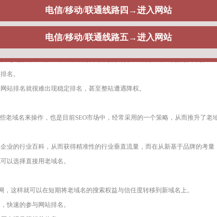
名策略与SEO之间的关系是什么，通常而言，从目前来看，目前市面上大量的
站关键词排名，出权重，一般不同公司根据获得权重不同，给出的报价不同。
出排名。
，网站排名就很难出现稳定排名，甚至整站遭遇降权。
一些老域名来操作，也是目前SEO市场中，经常采用的一个策略，从而推升了老
建企业的行业百科，从而获得精准性的行业垂直流量，而在从新基于品牌的考量
也可以选择直接用老域名。
官网，这样就可以在短期将老域名的搜索权益与信任度转移到新域名上。
期，快速的参与网站排名。