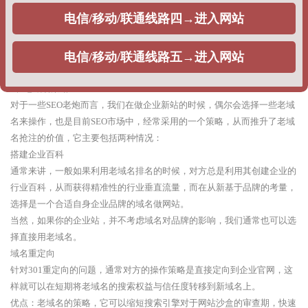
整站权重：利用快排策略，刷企业网站的整站指数排名，提升整站关键词
排名，出权重，一般不同公司根据获得权重不同，给出的报价不同。
优点：根据企业排名的时效性需求，可以在相对较短的时间周期出排名。
缺点：由于采用的优化策略问题，每当搜索引擎算法调整的时候，网站排
名就很难出现稳定排名，甚至整站遭遇降权。
2、老域名策略
对于一些SEO老炮而言，我们在做企业新站的时候，偶尔会选择一些老域
名来操作，也是目前SEO市场中，经常采用的一个策略，从而推升了老域
名抢注的价值，它主要包括两种情况：
搭建企业百科
通常来讲，一般如果利用老域名排名的时候，对方总是利用其创建企业的
行业百科，从而获得精准性的行业垂直流量，而在从新基于品牌的考量，
选择是一个合适自身企业品牌的域名做网站。
当然，如果你的企业站，并不考虑域名对品牌的影响，我们通常也可以选
择直接用老域名。
域名重定向
针对301重定向的问题，通常对方的操作策略是直接定向到企业官网，这
样就可以在短期将老域名的搜索权益与信任度转移到新域名上。
优点：老域名的策略，它可以缩短搜索引擎对于网站沙盒的审查期，快速