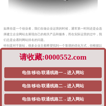
如果你是一个创业者，我们在做企业运营的时候，通常第一时间还是会选
择建立企业网站去展现自己的相关产品和服务，而在实际运营的过中，我
们总是会遇到网站排名的问题。
特别是对于新站，很多企业主都希望找到一个靠谱的优化方式，但根据以
往的实际运营策略，有的时候我们真的很难给出统一的标准答案，这一切
都完全基于企业主的需求。
根据以往企业网站排名优化的经验，PageAdmin专业建站团队，将通过如
下内容阐述：
1、快速排名
对于一些刚入SEO行业的企业主而言，对方实际上是不清楚快速排名策略
与SEO之间的关系是什么，通常而言，从目前来看，目前市面上大量的
SEO公司都会选择这个策略，去给自己的用户做排名，一般分为如下两种
情况，主要包括：
单词快排：通常是按天计费，一个词多少钱，一般在5块钱左右。