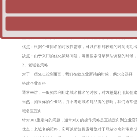
1、快速排名
对于一些刚入SEO行业的企业主而言，对方实际上是不清楚快速排
下两种情况，主要包括：
单词快排：通常是按天计费，一个词多少钱，一般在5块钱左右。
整站权重：利用快排策略，刷企业网站的整站指数排名，提升整
优点：根据企业排名的时效性需求，可以在相对较短的时间周期
缺点：由于采用的优化策略问题，每当搜索引擎算法调整的时候
2、老域名策略
对于一些SEO老炮而言，我们在做企业新站的时候，偶尔会选择
搭建企业百科
通常来讲，一般如果利用老域名排名的时候，对方总是利用其创
当然，如果你的企业站，并不考虑域名对品牌的影响，我们通常
域名重定向
针对301重定向的问题，通常对方的操作策略是直接定向到企业
优点：老域名的策略，它可以缩短搜索引擎对于网站沙盒的审查