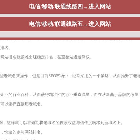
名策略与SEO之间的关系是什么，通常而言，从目前来看，目前市面上大量的
站关键词排名，出权重，一般不同公司根据获得权重不同，给出的报价不同。
出排名。
，网站排名就很难出现稳定排名，甚至整站遭遇降权。
一些老域名来操作，也是目前SEO市场中，经常采用的一个策略，从而推升了老
建企业的行业百科，从而获得精准性的行业垂直流量，而在从新基于品牌的考量
也可以选择直接用老域名。
官网，这样就可以在短期将老域名的搜索权益与信任度转移到新域名上。
期，快速的参与网站排名。